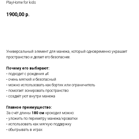
PlayHome for kids
1900,00
р.
В корзину
Универсальный элемент для манежа, который одновременно украшает
пространство и делает его безопаснее.
Почему его выбирают:
• подходит с рождения 👶
• очень мягкий и безопасный
• можно использовать как бортик или ограничитель
• помогает зонировать пространство
• создаёт уют внутри манежа
Главное преимущество:
За счёт длины
180 см
крокодил можно:
• уложить по периметру манежа/кроватки
• использовать как мягкую поддержку
• обыгрывать в играх