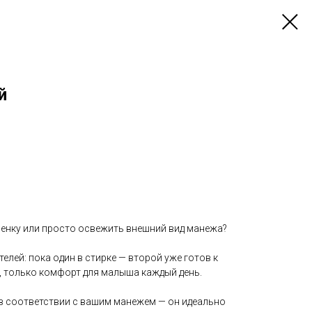
й
менку или просто освежить внешний вид манежа?
елей: пока один в стирке — второй уже готов к
, только комфорт для малыша каждый день.
в соответствии с вашим манежем — он идеально