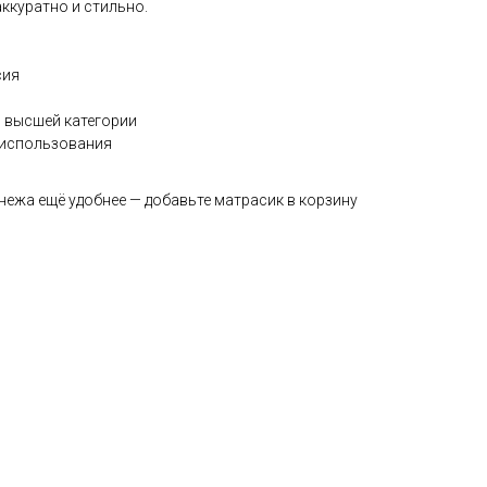
аккуратно и стильно.
сия
 высшей категории
 использования
нежа ещё удобнее — добавьте матрасик в корзину