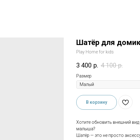
Шатёр для доми
Play Home for kids
3 400
р.
4 100
р.
Размер
В корзину
Хотите обновить внешний вид
малыша?
Шатёр — это не просто аксес