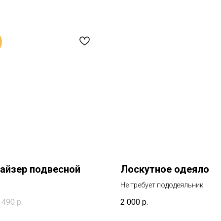
айзер подвесной
Лоскутное одеяло
Не требует пододеяльник
 490
р.
2 000
р.