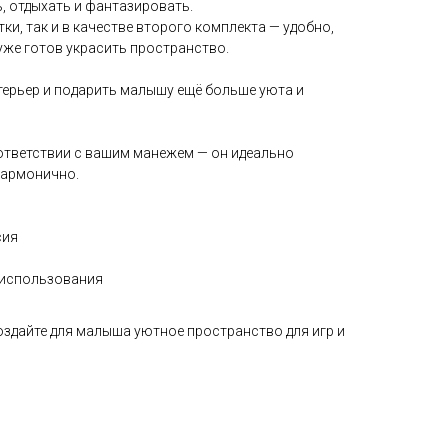
ь, отдыхать и фантазировать.
ки, так и в качестве второго комплекта — удобно,
 уже готов украсить пространство.
терьер и подарить малышу ещё больше уюта и
ответствии с вашим манежем — он идеально
гармонично.
сия
 использования
оздайте для малыша уютное пространство для игр и