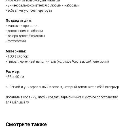
• мягкое и безопасное для малыша
• универсально сочетается с любыми наборами
• добавляет уют без перегруза
Подходит для:
• манежа и кроватки
• дополнения к наборам
• декора детской комнаты
• фотосессий
Материалы:
• 100% хлопок
• гипоаллергенный наполнитель (холлофайбер высшей категории)
Размер:
• 55 × 40 см
✨ Лёгкий и универсальный элемент, который дополняет любой интерьер
Добавьте в корзину, чтобы создать гармоничное и уютное пространство
для малыша 💛
Смотрите также