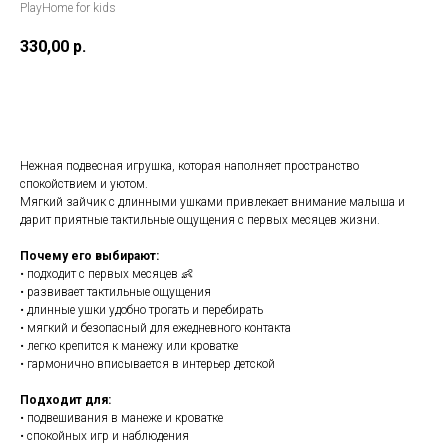
PlayHome for kids
330,00
р.
В корзину
Нежная подвесная игрушка, которая наполняет пространство
спокойствием и уютом.
Мягкий зайчик с длинными ушками привлекает внимание малыша и
дарит приятные тактильные ощущения с первых месяцев жизни.
Почему его выбирают:
• подходит с первых месяцев 👶
• развивает тактильные ощущения
• длинные ушки удобно трогать и перебирать
• мягкий и безопасный для ежедневного контакта
• легко крепится к манежу или кроватке
• гармонично вписывается в интерьер детской
Подходит для:
• подвешивания в манеже и кроватке
• спокойных игр и наблюдения