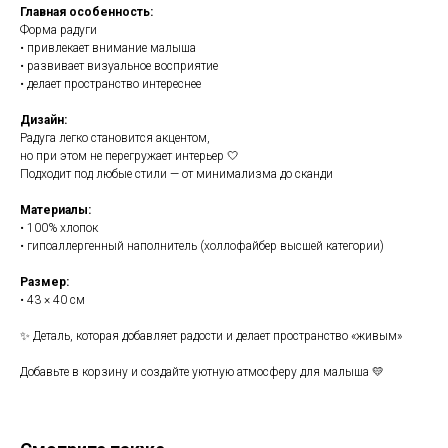
Главная особенность:
Форма радуги
• привлекает внимание малыша
• развивает визуальное восприятие
• делает пространство интереснее
Дизайн:
Радуга легко становится акцентом,
но при этом не перегружает интерьер 🤍
Подходит под любые стили — от минимализма до сканди
Материалы:
• 100% хлопок
• гипоаллергенный наполнитель (холлофайбер высшей категории)
Размер:
• 43 × 40 см
✨ Деталь, которая добавляет радости и делает пространство «живым»
Добавьте в корзину и создайте уютную атмосферу для малыша 💛