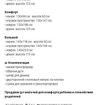
• домик: высота 125 см
Комфорт
• манеж: 130×96 см · высота 60 см
• игровое пространство: 130×147 см
• коврик: 130×198 см
• домик: высота 125 см
Большой
• манеж: 140×118 см · высота 60 см
• игровое пространство: 140×169 см
• коврик: 140×220 см
• домик: высота 115 см
🧩
Комплектация
• манеж-трансформер
• сборные дуги
• шатёр для домика
• двусторонний хлопковый матрас на кнопках
• сумка для хранения и транспортировки
Продуман до мелочей для комфорта ребенка и спокойствия
родителей.
👶 с рождения 🔄 4 в 1 🏡 вписывается в интерьер