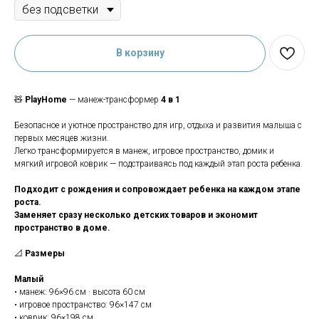
В корзину
🧸
PlayHome
— манеж-трансформер
4 в 1
Безопасное и уютное пространство для игр, отдыха и развития малыша с
первых месяцев жизни.
Легко трансформируется в манеж, игровое пространство, домик и
мягкий игровой коврик — подстраиваясь под каждый этап роста ребенка.
Подходит с рождения и сопровождает ребенка на каждом этапе
роста.
Заменяет сразу несколько детских товаров и экономит
пространство в доме.
📐
Размеры
Малый
• манеж: 96×96 см · высота 60 см
• игровое пространство: 96×147 см
• коврик: 96×198 см