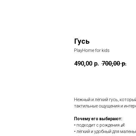
Гусь
PlayHome for kids
490,00
р.
700,00
р.
В корзину
Нежный и лёгкий гусь, которы
тактильные ощущения и интер
Почему его выбирают:
• подходит с рождения 👶
• лёгкий и удобный для малень