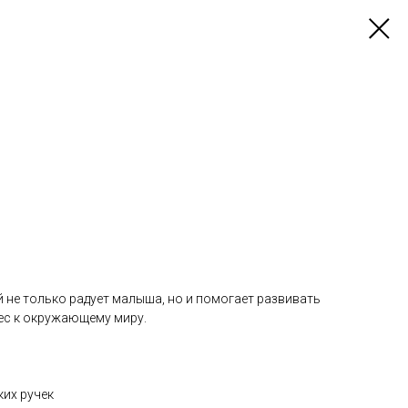
й не только радует малыша, но и помогает развивать
ес к окружающему миру.
ких ручек