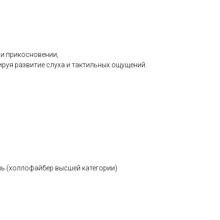
ри прикосновении,
ируя развитие слуха и тактильных ощущений.
р
ль (холлофайбер высшей категории)