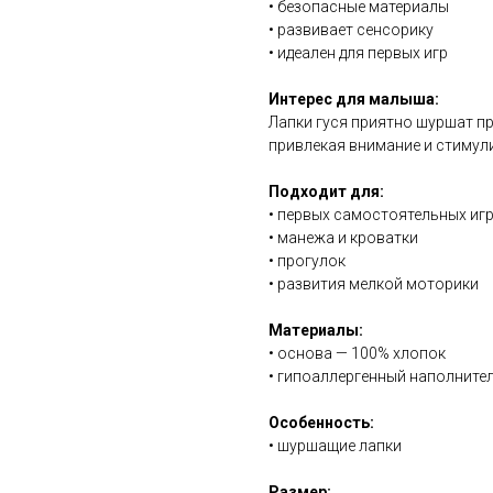
• безопасные материалы
• развивает сенсорику
• идеален для первых игр
Интерес для малыша:
Лапки гуся приятно шуршат п
привлекая внимание и стимул
Подходит для:
• первых самостоятельных иг
• манежа и кроватки
• прогулок
• развития мелкой моторики
Материалы:
• основа — 100% хлопок
• гипоаллергенный наполните
Особенность:
• шуршащие лапки
Размер: