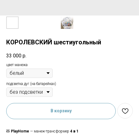
КОРОЛЕВСКИЙ шестиугольный
33 000
р.
цвет манежа
подсветка дуг (на батарейках)
В корзину
🧸
PlayHome
— манеж-трансформер
4 в 1